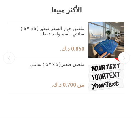
الأكثر مبيعا
ملصق جواز السفر صغير ( 5.5 * 5 )
سانتي- أسم واحد فقط
0.850 د.ك.‏
ملصق صغير ( 2.5 * 5 ) سانتي
من 0.700 د.ك.‏