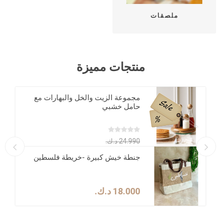
ملصقات
منتجات مميزة
مجموعة الزيت والخل والبهارات مع
حامل خشبي
24.990 د.ك.‏
19.750 د.ك.‏
جنطة خيش كبيرة -خريطة فلسطين
18.000 د.ك.‏