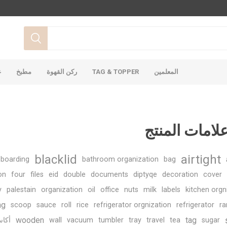
المعلمين
TAG & TOPPER
ركن القهوة
مطبخ
غ
لامات المنتج
blacklid
airtight
boarding
bathroom organization
bag
on
four
files
eid
double
documents
diptyqe
decoration
cover
y
palestain
organization
oil
office
nuts
milk
labels
kitchen orgn
ng
scoop
sauce
roll
rice
refrigerator orgnization
refrigerator
r
wooden
tag
sugar
tea
travel
tray
tumbler
vacuum
wall
أكاس