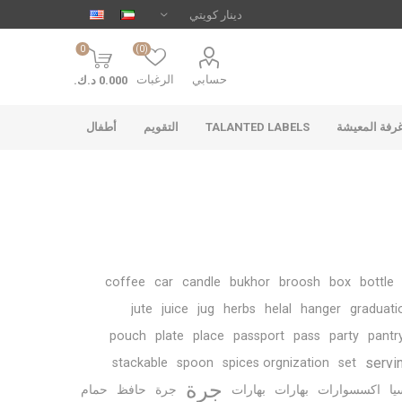
0
(0)
حسابي
الرغبات
0.000 د.ك.‏
رفة المعيشة
TALANTED LABELS
التقويم
أطفال
coffee
car
candle
bukhor
broosh
box
bottle
jute
juice
jug
herbs
helal
hanger
graduati
pouch
plate
place
passport
pass
party
pantr
servi
stackable
spoon
spices orgnization
set
جرة
يا
اكسسوارات
بهارات
بهارات
جرة
حافظ
حمام