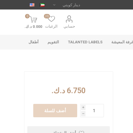
0
(0)
حسابي
الرغبات
0.000 د.ك.‏
رفة المعيشة
TALANTED LABELS
التقويم
أطفال
6.750 د.ك.‏
i
أضف للسلة
h
أضف للمفضلة