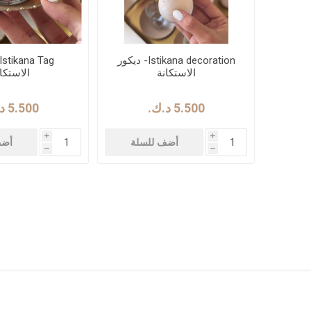
Istikana decoration- ديكور
الاستكانة
الاستكا
5.500 د.ك.‏
5.500 د.ك.‏
i
i
أضف للسلة
أضف
h
h