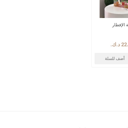
 الإفطار
د.ك.‏
أضف للسلة