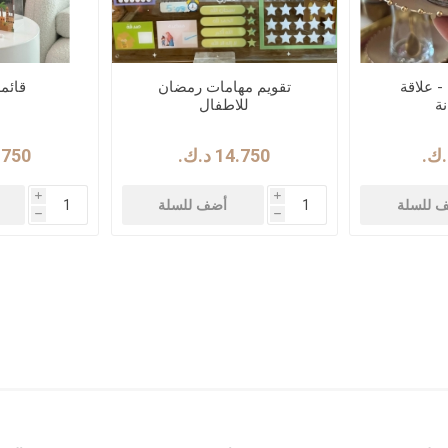
Istikana Tag - علاقة
تقويم مهامات رمضان
قائمة
نة
للاطفال
14.750 د.ك.‏
22.750 
i
i
 للسلة
أضف للسلة
h
h